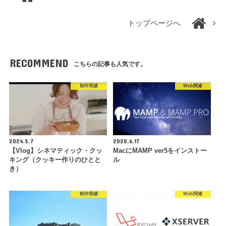
トップページへ
RECOMMEND
こちらの記事も人気です。
制作実績
Web関連
2024.5.7
2020.6.17
【Vlog】シネマティック・クッ
MacにMAMP ver5をインストー
キング（クッキー作りのひとと
ル
き）
制作実績
Web関連