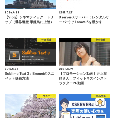
2024.4.29
2017.7.27
【Vlog】シネマティック・トリ
Xserver(Xサーバー：レンタルサ
ップ（世界遺産 軍艦島に上陸）
ーバー)で Laravel5を動かす
Web関連
制作実績
2019.6.28
2024.5.19
Sublime Text 3：Emmetのスニ
【プロモーション動画】井上菜
ペット登録方法
緒さん：フィットネスインスト
ラクターPR動画
ブログ
Web関連