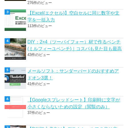
276件のビュー
【Excel(エクセル)】空白セルに同じ数字や文
字を一括入力
113件のビュー
DIY：2×4（ツーバイフォー）材で作るベンチ
(ミルフィーユベンチ)｜コスパも見た目も最高
43件のビュー
メールソフト：サンダーバードのおすすめア
ドオン3選！
41件のビュー
【Googleスプレッドシート】印刷時に文字が
小さくならないための設定（閲覧のみ）
37件のビュー