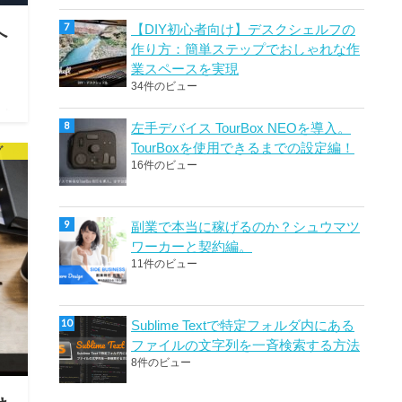
【DIY初心者向け】デスクシェルフの
へ
作り方：簡単ステップでおしゃれな作
業スペースを実現
34件のビュー
 ま
左手デバイス TourBox NEOを導入。
ッ
TourBoxを使用できるまでの設定編！
グ
さ
16件のビュー
副業で本当に稼げるのか？シュウマツ
ワーカーと契約編。
11件のビュー
Sublime Textで特定フォルダ内にある
ファイルの文字列を一斉検索する方法
8件のビュー