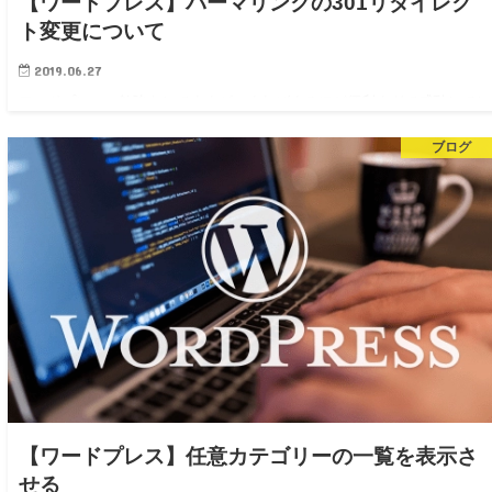
【ワードプレス】パーマリンクの301リダイレク
ト変更について
2019.06.27
ワードプレスの勉強もしてますが、すればするほど便利すぎて感動してし
まいます。 さて今回は、パーマリンク変更について記事を書いていきま
ブログ
す。 サイトを運営するとどうしてもリンクを変更する必要がでてくる場
合がございます。 おそ…
【ワードプレス】任意カテゴリーの一覧を表示さ
せる