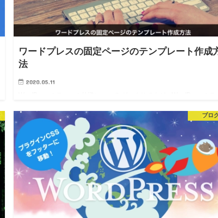
ワードプレスの固定ページのテンプレート作成
法
2020.05.11
WordPressのテーマの仕様について ざっくりですが、WordPressのテ
マの仕様としては「page-スラッグ名.php」を読みにいきます。 もし
ブロ
しなければ「page-スラッグ名.php」がなければ、「pag…