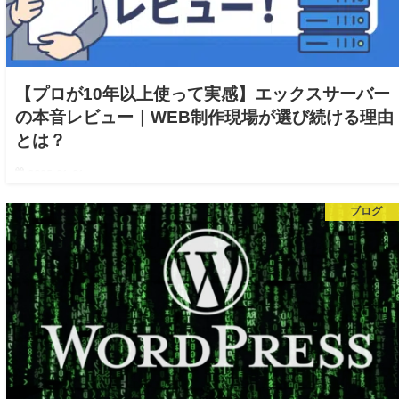
【プロが10年以上使って実感】エックスサーバー
の本音レビュー｜WEB制作現場が選び続ける理由
とは？
2025.06.06
【はじめに】 ホームページやブログを作ろうとしたときに、最初に悩む
ブログ
のが「どのサーバーを使えばいいの？」という問題。私たちKAKERU
Designでは、10年以上WEB制作を行ってきた中で、さまざまなレンタル
サーバーを扱…