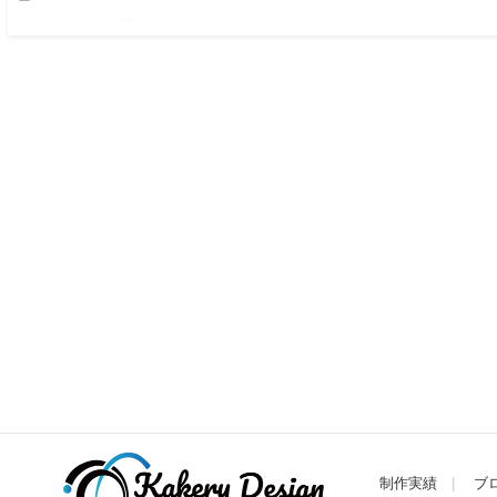
数年前までは、Flashでトップのメインビジュアルやフルフラッシュサイ
トでかっこいサイトが存在しましたが、今はFlashが使えず、よくみるの
はトップ画面で、数枚の写真が入れる変わるようなサイトをよく見かけま
す。 JS等を…
制作実績
ブ