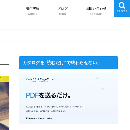
制作実績
ブログ
お問い合わせ
search
WORKS
BLOG
CONTACT
WEBサイト制作
動画制作
グラフィック（DTP）
Web関連
ワードプレス
ガジェット
DIY
カタログを”読むだけ”で終わらせない。
グ