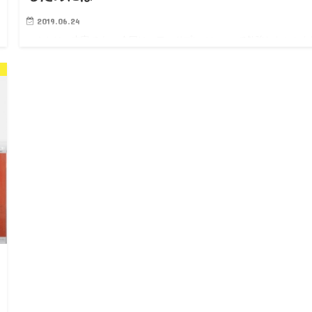
2019.06.24
こんちは、末富です。 今回は、ワードプレスについて勉強したことを
介させていただきます。 最近なにかとワードプレスを使ってWEBサ
を作ることが多くなり、日々勉強中です。 ではトミー、いきまーす。
PHPとかjQuer…