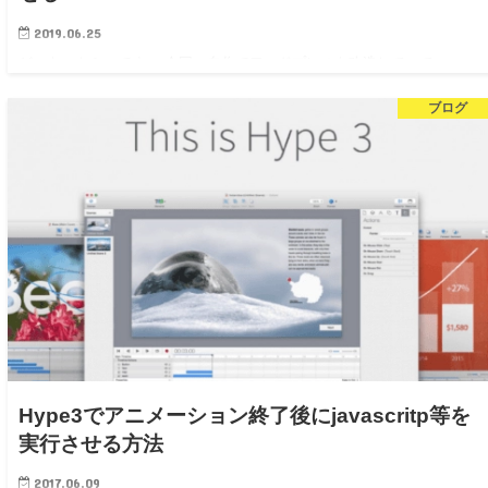
2019.06.25
どーも、トミーです。 今回、自作でワードプレスを改造していてハマっ
たのでメモです。 <ul class=”newsList”> <?php
ブログ
query_posts(‘category_name=topi…
Hype3でアニメーション終了後にjavascritp等を
実行させる方法
2017.06.09