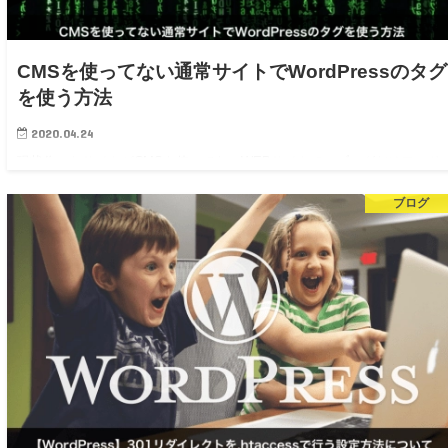
CMSを使ってない通常サイトでWordPressのタグ
を使う方法
2020.04.24
現状作ったサイトがCMSを使ってないWEBサイトで、ブログだけワード
プレスを使用していることって、たま〜にありますよね。 トップページ
ブログ
にブログの情報を表示させたいってことがたまにあります。 僕の場合、
最近2、3件あったの…