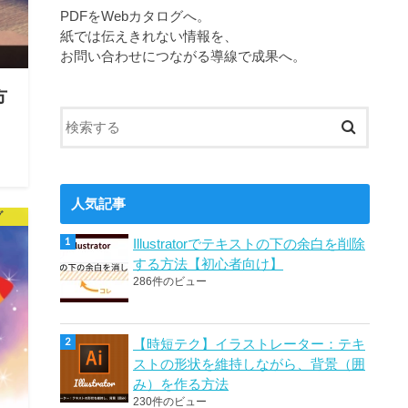
PDFをWebカタログへ。
紙では伝えきれない情報を、
お問い合わせにつながる導線で成果へ。
方
ー
存在
人気記事
グ
Illustratorでテキストの下の余白を削除
する方法【初心者向け】
286件のビュー
【時短テク】イラストレーター：テキ
ストの形状を維持しながら、背景（囲
み）を作る方法
230件のビュー