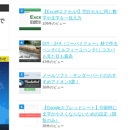
【Excel(エクセル)】空白セルに同じ数
字や文字を一括入力
で
109件のビュー
DIY：2×4（ツーバイフォー）材で作る
y>
ベンチ(ミルフィーユベンチ)｜コスパ
タグ
も見た目も最高
わせ
43件のビュー
メールソフト：サンダーバードのおす
すめアドオン3選！
36件のビュー
【Googleスプレッドシート】印刷時に
文字が小さくならないための設定（閲
覧のみ）
36件のビュー