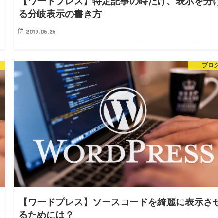
【ワードプレス】特定記事の時だけ、表示を分
る分岐表示の書き方
2019.06.26
凝ったページを作ろうとすると、分岐は必須になります。 今回は、そ
な状況のときに対応する方法、条件分岐についてまとめました。 カテ
ブロ
リーの一覧ページで、よく使うカテゴリーの分岐条件（is_category）
書き方 記事…
【ワードプレス】ソースコードを綺麗に表示さ
るためには？