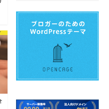
け
ん
ゴ
グ
の
せ