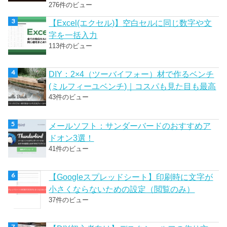
276件のビュー
【Excel(エクセル)】空白セルに同じ数字や文
字を一括入力
113件のビュー
DIY：2×4（ツーバイフォー）材で作るベンチ
(ミルフィーユベンチ)｜コスパも見た目も最高
43件のビュー
メールソフト：サンダーバードのおすすめア
ドオン3選！
41件のビュー
【Googleスプレッドシート】印刷時に文字が
小さくならないための設定（閲覧のみ）
37件のビュー