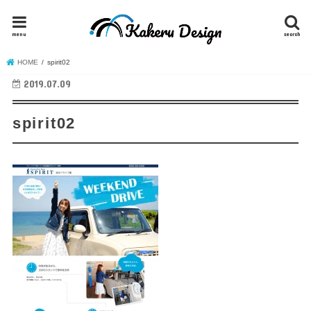
menu
search
HOME
spirit02
2019.07.09
spirit02