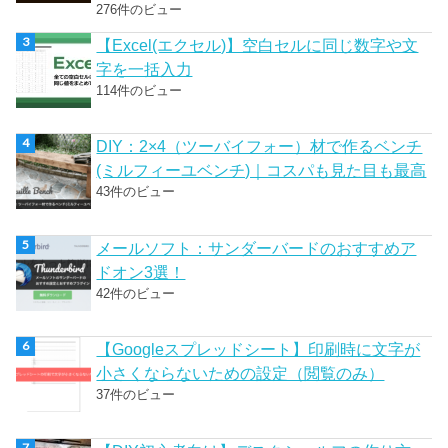
276件のビュー
【Excel(エクセル)】空白セルに同じ数字や文
字を一括入力
114件のビュー
DIY：2×4（ツーバイフォー）材で作るベンチ
(ミルフィーユベンチ)｜コスパも見た目も最高
43件のビュー
メールソフト：サンダーバードのおすすめア
ドオン3選！
42件のビュー
【Googleスプレッドシート】印刷時に文字が
小さくならないための設定（閲覧のみ）
37件のビュー