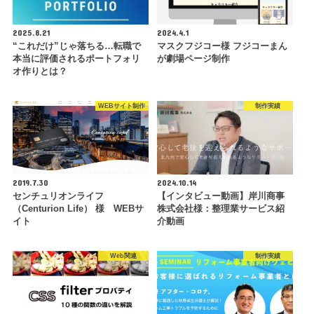
2025.8.21
2024.4.1
“これだけ”じゃ落ちる…転職で
マスクフジコー様 フジコーまん
本当に評価されるポートフォリ
が劇場ページ制作
オ作りとは？
WEBサイト制作
制作実績
2019.7.30
2024.10.14
センチュリオンライフ
【インタビュー動画】岸川商事
（Centurion Life） 様 WEBサ
株式会社様：整理業サービス紹
イト
介動画
Web関連
制作実績