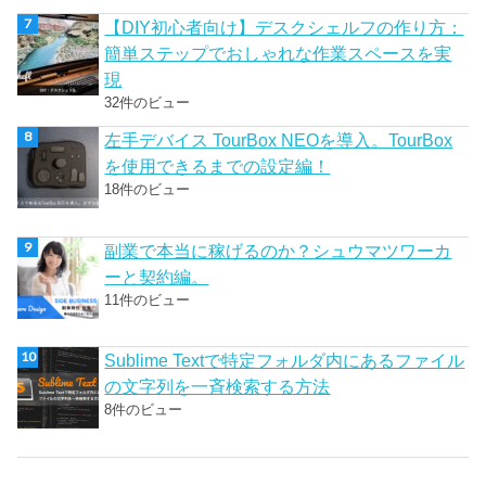
【DIY初心者向け】デスクシェルフの作り方：
簡単ステップでおしゃれな作業スペースを実
現
32件のビュー
左手デバイス TourBox NEOを導入。TourBox
を使用できるまでの設定編！
18件のビュー
副業で本当に稼げるのか？シュウマツワーカ
ーと契約編。
11件のビュー
Sublime Textで特定フォルダ内にあるファイル
の文字列を一斉検索する方法
8件のビュー