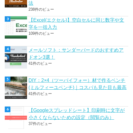
法
238件のビュー
【Excel(エクセル)】空白セルに同じ数字や文
字を一括入力
109件のビュー
メールソフト：サンダーバードのおすすめア
ドオン3選！
41件のビュー
DIY：2×4（ツーバイフォー）材で作るベンチ
(ミルフィーユベンチ)｜コスパも見た目も最高
41件のビュー
【Googleスプレッドシート】印刷時に文字が
小さくならないための設定（閲覧のみ）
37件のビュー