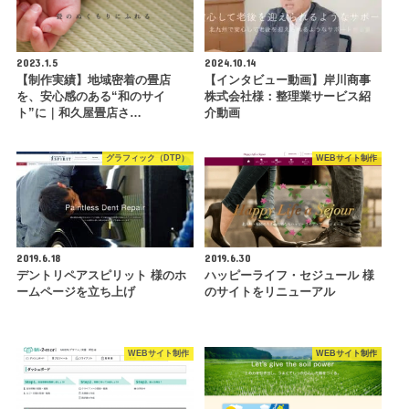
2023.1.5
2024.10.14
【制作実績】地域密着の畳店
【インタビュー動画】岸川商事
を、安心感のある“和のサイ
株式会社様：整理業サービス紹
ト”に｜和久屋畳店さ…
介動画
グラフィック（DTP）
WEBサイト制作
2019.6.18
2019.6.30
デントリペアスピリット 様のホ
ハッピーライフ・セジュール 様
ームページを立ち上げ
のサイトをリニューアル
WEBサイト制作
WEBサイト制作