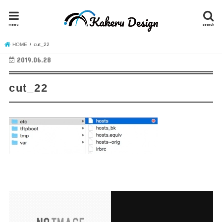
menu
search
HOME
cut_22
2019.06.28
cut_22