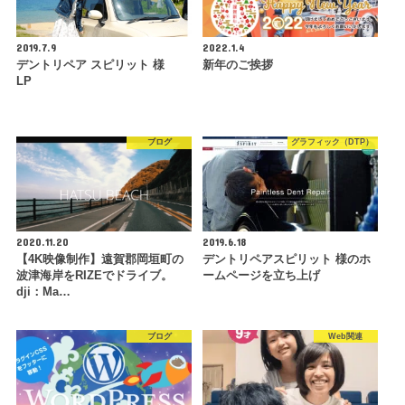
2019.7.9
2022.1.4
デントリペア スピリット 様
新年のご挨拶
LP
ブログ
グラフィック（DTP）
2020.11.20
2019.6.18
【4K映像制作】遠賀郡岡垣町の
デントリペアスピリット 様のホ
波津海岸をRIZEでドライブ。
ームページを立ち上げ
dji：Ma…
ブログ
Web関連