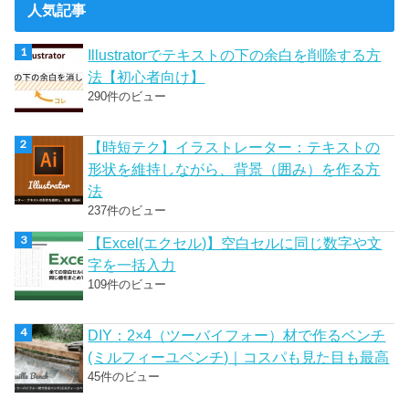
人気記事
Illustratorでテキストの下の余白を削除する方
法【初心者向け】
290件のビュー
【時短テク】イラストレーター：テキストの
形状を維持しながら、背景（囲み）を作る方
法
237件のビュー
【Excel(エクセル)】空白セルに同じ数字や文
字を一括入力
109件のビュー
DIY：2×4（ツーバイフォー）材で作るベンチ
(ミルフィーユベンチ)｜コスパも見た目も最高
45件のビュー