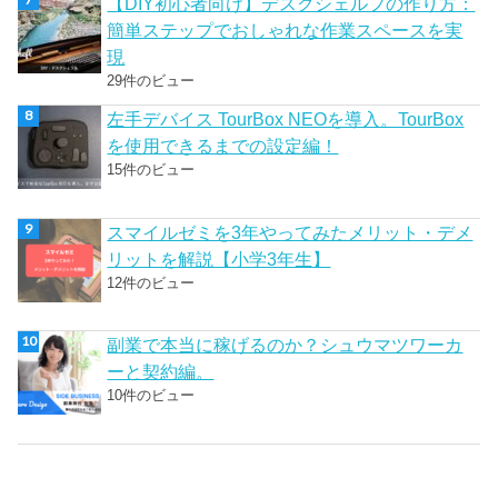
【DIY初心者向け】デスクシェルフの作り方：
簡単ステップでおしゃれな作業スペースを実
現
29件のビュー
左手デバイス TourBox NEOを導入。TourBox
を使用できるまでの設定編！
15件のビュー
スマイルゼミを3年やってみたメリット・デメ
リットを解説【小学3年生】
12件のビュー
副業で本当に稼げるのか？シュウマツワーカ
ーと契約編。
10件のビュー