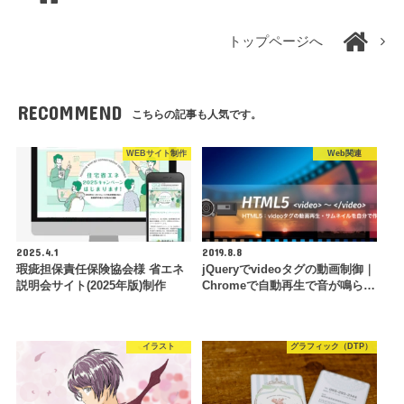
トップページへ
RECOMMEND
こちらの記事も人気です。
WEBサイト制作
Web関連
2025.4.1
2019.8.8
瑕疵担保責任保険協会様 省エネ
jQueryでvideoタグの動画制御｜
説明会サイト(2025年版)制作
Chromeで自動再生で音が鳴ら…
イラスト
グラフィック（DTP）