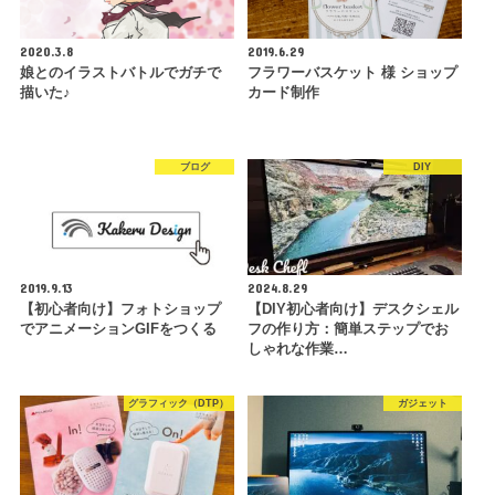
2020.3.8
2019.6.29
娘とのイラストバトルでガチで
フラワーバスケット 様 ショップ
描いた♪
カード制作
ブログ
DIY
2019.9.13
2024.8.29
【初心者向け】フォトショップ
【DIY初心者向け】デスクシェル
でアニメーションGIFをつくる
フの作り方：簡単ステップでお
しゃれな作業…
グラフィック（DTP）
ガジェット