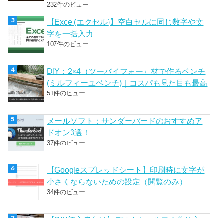
232件のビュー
【Excel(エクセル)】空白セルに同じ数字や文
字を一括入力
107件のビュー
DIY：2×4（ツーバイフォー）材で作るベンチ
(ミルフィーユベンチ)｜コスパも見た目も最高
51件のビュー
メールソフト：サンダーバードのおすすめア
ドオン3選！
37件のビュー
【Googleスプレッドシート】印刷時に文字が
小さくならないための設定（閲覧のみ）
34件のビュー