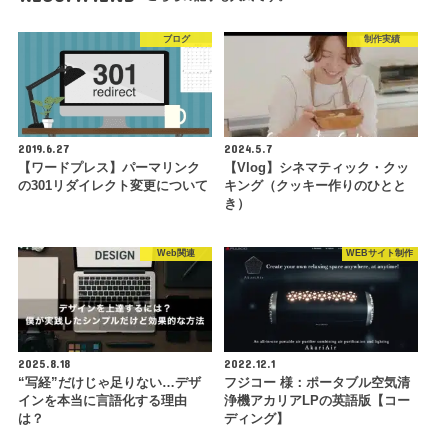
ブログ
制作実績
2019.6.27
2024.5.7
【ワードプレス】パーマリンク
【Vlog】シネマティック・クッ
の301リダイレクト変更について
キング（クッキー作りのひとと
き）
Web関連
WEBサイト制作
2025.8.18
2022.12.1
“写経”だけじゃ足りない…デザ
フジコー 様：ポータブル空気清
インを本当に言語化する理由
浄機アカリアLPの英語版【コー
は？
ディング】