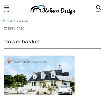
menu
search
HOME
flowerbasket
2020.07.03
flowerbasket