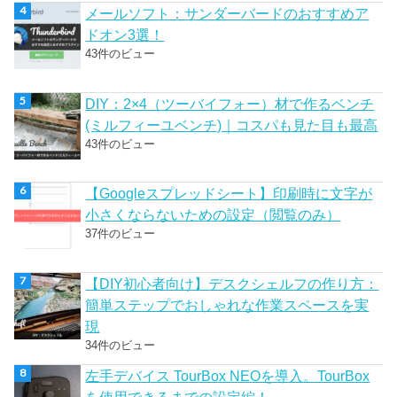
メールソフト：サンダーバードのおすすめア
ドオン3選！
43件のビュー
DIY：2×4（ツーバイフォー）材で作るベンチ
(ミルフィーユベンチ)｜コスパも見た目も最高
43件のビュー
【Googleスプレッドシート】印刷時に文字が
小さくならないための設定（閲覧のみ）
37件のビュー
【DIY初心者向け】デスクシェルフの作り方：
簡単ステップでおしゃれな作業スペースを実
現
34件のビュー
左手デバイス TourBox NEOを導入。TourBox