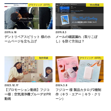
グラフィック（DTP）
Web関連
2019.6.18
2019.8.3
デントリペアスピリット 様のホ
メールの確認漏れ（取りこぼ
ームページを立ち上げ
し）を防ぐ方法は？
制作実績
グラフィック（DTP）
2023.12.17
2024.3.8
【プロモーション動画】フジコ
フジコー 様 製品カタログ2種制
ー様：空気清浄機ブルーデオPR
作（キラ・エアー｜キラ・クリ
動画
ーン）