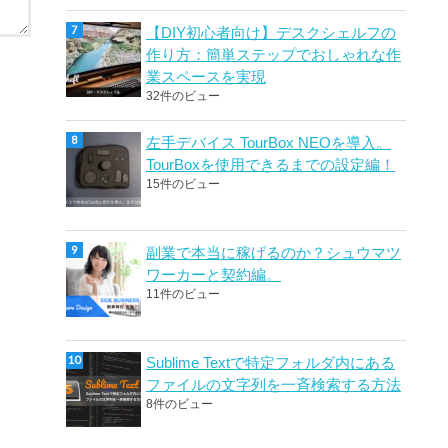
【DIY初心者向け】デスクシェルフの
作り方：簡単ステップでおしゃれな作
業スペースを実現
32件のビュー
左手デバイス TourBox NEOを導入。
TourBoxを使用できるまでの設定編！
15件のビュー
副業で本当に稼げるのか？シュウマツ
ワーカーと契約編。
11件のビュー
Sublime Textで特定フォルダ内にある
ファイルの文字列を一斉検索する方法
8件のビュー