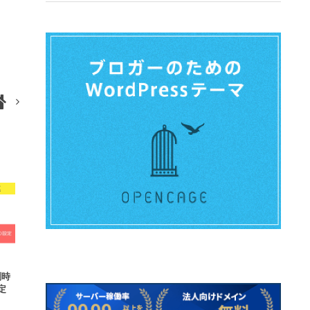
連
刷時
定