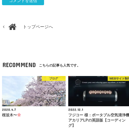
トップページへ
RECOMMEND
こちらの記事も人気です。
ブログ
WEBサイト制
2020.4.7
2022.12.1
桜並木〜
フジコー 様：ポータブル空気清浄
アカリアLPの英語版【コーディン
グ】