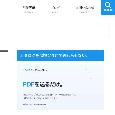
制作実績
ブログ
お問い合わせ
search
WORKS
BLOG
CONTACT
WEBサイト制作
動画制作
グラフィック（DTP）
Web関連
ワードプレス
ガジェット
DIY
カタログを”読むだけ”で終わらせない。