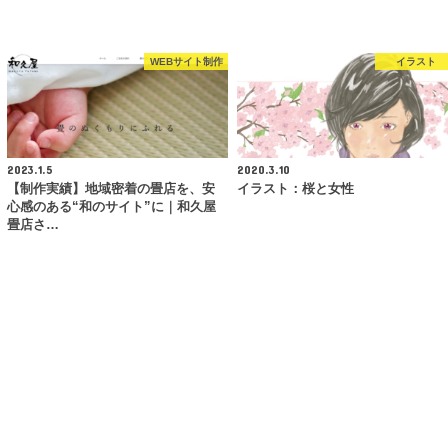
WEBサイト制作
イラスト
2023.1.5
2020.3.10
【制作実績】地域密着の畳店を、安
イラスト：桜と女性
心感のある“和のサイト”に｜和久屋
畳店さ…