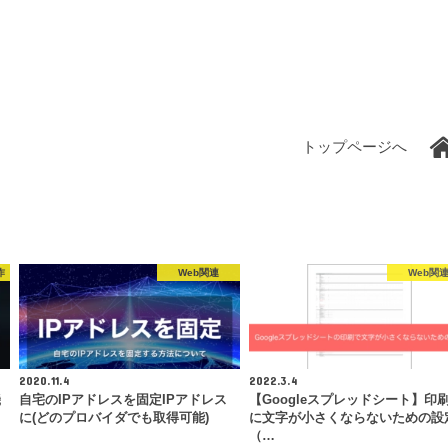
トップページへ
作
Web関連
Web関
2020.11.4
2022.3.4
機
自宅のIPアドレスを固定IPアドレス
【Googleスプレッドシート】印
に(どのプロバイダでも取得可能)
に文字が小さくならないための設
（…