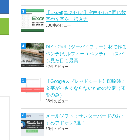
【Excel(エクセル)】空白セルに同じ数
字や文字を一括入力
106件のビュー
DIY：2×4（ツーバイフォー）材で作る
ベンチ(ミルフィーユベンチ)｜コスパ
も見た目も最高
42件のビュー
【Googleスプレッドシート】印刷時に
文字が小さくならないための設定（閲
覧のみ）
36件のビュー
メールソフト：サンダーバードのおす
すめアドオン3選！
35件のビュー