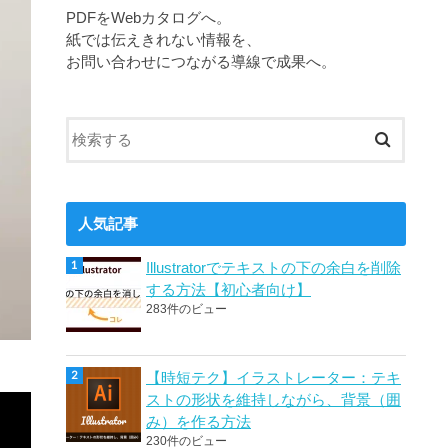
PDFをWebカタログへ。
紙では伝えきれない情報を、
お問い合わせにつながる導線で成果へ。
人気記事
Illustratorでテキストの下の余白を削除
する方法【初心者向け】
283件のビュー
【時短テク】イラストレーター：テキ
ストの形状を維持しながら、背景（囲
み）を作る方法
230件のビュー