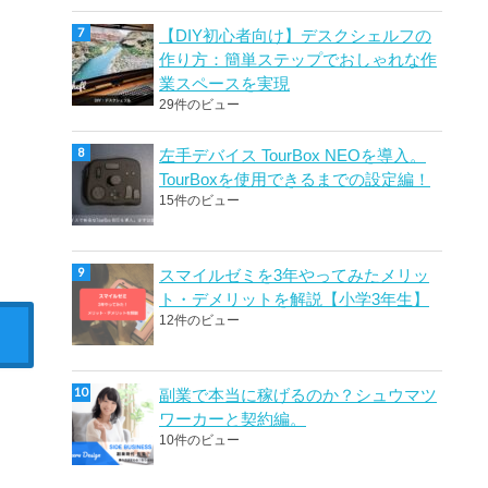
【DIY初心者向け】デスクシェルフの
作り方：簡単ステップでおしゃれな作
業スペースを実現
29件のビュー
左手デバイス TourBox NEOを導入。
TourBoxを使用できるまでの設定編！
15件のビュー
スマイルゼミを3年やってみたメリッ
ト・デメリットを解説【小学3年生】
12件のビュー
副業で本当に稼げるのか？シュウマツ
ワーカーと契約編。
10件のビュー