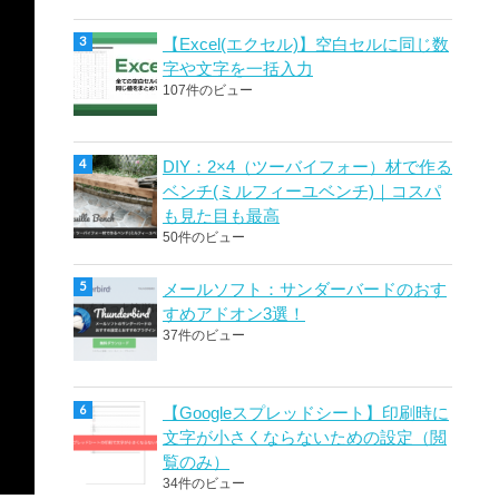
【Excel(エクセル)】空白セルに同じ数
字や文字を一括入力
107件のビュー
DIY：2×4（ツーバイフォー）材で作る
ベンチ(ミルフィーユベンチ)｜コスパ
も見た目も最高
50件のビュー
メールソフト：サンダーバードのおす
すめアドオン3選！
37件のビュー
【Googleスプレッドシート】印刷時に
文字が小さくならないための設定（閲
覧のみ）
34件のビュー