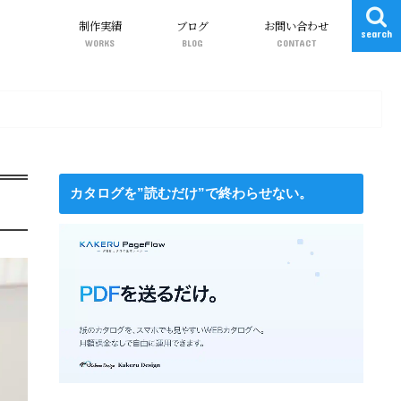
制作実績
ブログ
お問い合わせ
search
WORKS
BLOG
CONTACT
WEBサイト制作
動画制作
グラフィック（DTP）
Web関連
ワードプレス
ガジェット
DIY
カタログを”読むだけ”で終わらせない。