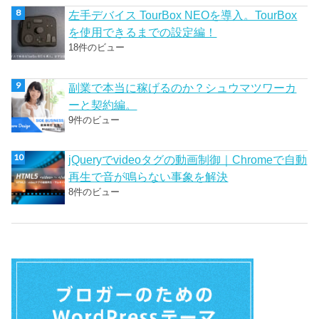
左手デバイス TourBox NEOを導入。TourBox
を使用できるまでの設定編！
18件のビュー
副業で本当に稼げるのか？シュウマツワーカ
ーと契約編。
9件のビュー
jQueryでvideoタグの動画制御｜Chromeで自動
再生で音が鳴らない事象を解決
8件のビュー