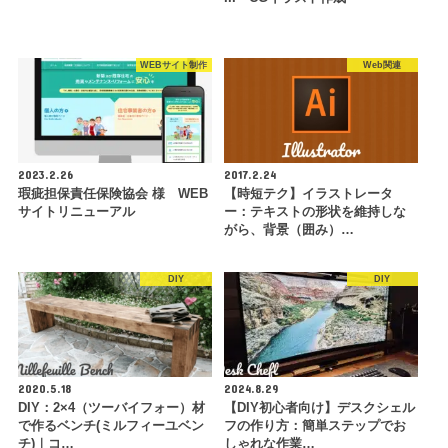
WEBサイト制作
Web関連
2023.2.26
2017.2.24
瑕疵担保責任保険協会 様 WEB
【時短テク】イラストレータ
サイトリニューアル
ー：テキストの形状を維持しな
がら、背景（囲み）…
DIY
DIY
2020.5.18
2024.8.29
DIY：2×4（ツーバイフォー）材
【DIY初心者向け】デスクシェル
で作るベンチ(ミルフィーユベン
フの作り方：簡単ステップでお
チ)｜コ…
しゃれな作業…