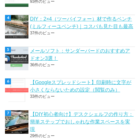
93件のビュー
DIY：2×4（ツーバイフォー）材で作るベンチ
(ミルフィーユベンチ)｜コスパも見た目も最高
37件のビュー
メールソフト：サンダーバードのおすすめア
ドオン3選！
36件のビュー
【Googleスプレッドシート】印刷時に文字が
小さくならないための設定（閲覧のみ）
33件のビュー
【DIY初心者向け】デスクシェルフの作り方：
簡単ステップでおしゃれな作業スペースを実
現
29件のビュー