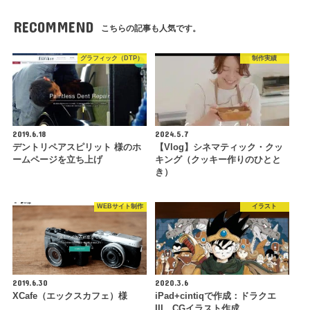
RECOMMEND
こちらの記事も人気です。
グラフィック（DTP）
制作実績
2019.6.18
2024.5.7
デントリペアスピリット 様のホ
【Vlog】シネマティック・クッ
ームページを立ち上げ
キング（クッキー作りのひとと
き）
WEBサイト制作
イラスト
2019.6.30
2020.3.6
XCafe（エックスカフェ）様
iPad+cintiqで作成：ドラクエ
III CGイラスト作成