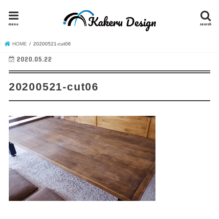
menu
search
HOME
20200521-cut06
2020.05.22
20200521-cut06