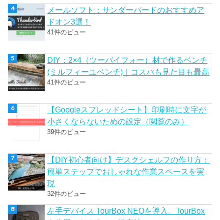
メールソフト：サンダーバードのおすすめア
ドオン3選！
41件のビュー
DIY：2×4（ツーバイフォー）材で作るベンチ
(ミルフィーユベンチ)｜コスパも見た目も最高
41件のビュー
【Googleスプレッドシート】印刷時に文字が
小さくならないための設定（閲覧のみ）
39件のビュー
【DIY初心者向け】デスクシェルフの作り方：
簡単ステップでおしゃれな作業スペースを実
現
32件のビュー
左手デバイス TourBox NEOを導入。TourBox