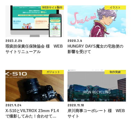
WEBサイト制作
イラスト
2023.2.26
2020.3.6
瑕疵担保責任保険協会 様 WEB
HUNGRY DAYS魔女の宅急便の
サイトリニューアル
影響を受けて
ガジェット
制作実績
2021.9.24
2020.11.18
X-S10とVILTROX 23mm F1.4
岸川商事コーポレート 様 WEB
で撮影してみた！合わせて…
サイト